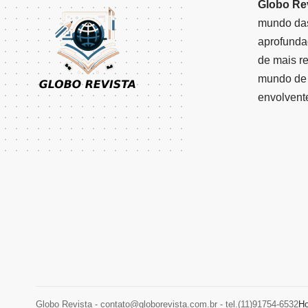
Globo Re
mundo das
aprofunda
de mais r
mundo de 
envolvent
Globo Revista -
contato@globorevista.com.br
- tel.(11)91754-6532
H