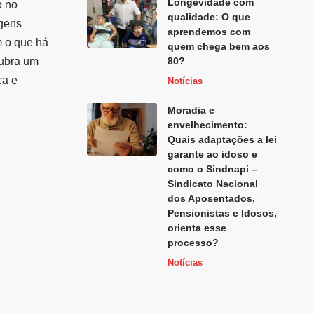
Longevidade com
o no
qualidade: O que
agens
aprendemos com
m o que há
quem chega bem aos
cubra um
80?
ca e
Notícias
Moradia e
envelhecimento:
Quais adaptações a lei
garante ao idoso e
como o Sindnapi –
Sindicato Nacional
dos Aposentados,
Pensionistas e Idosos,
orienta esse
processo?
Notícias