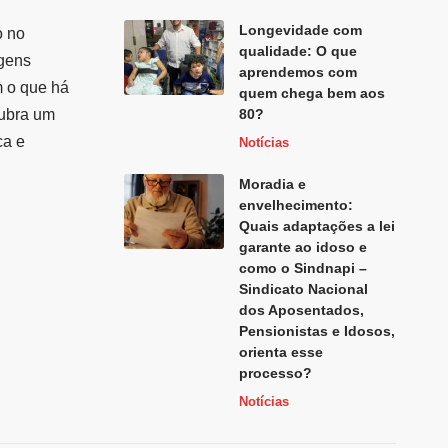
Longevidade com
o no
qualidade: O que
agens
aprendemos com
m o que há
quem chega bem aos
cubra um
80?
ca e
Notícias
Moradia e
envelhecimento:
Quais adaptações a lei
garante ao idoso e
como o Sindnapi –
Sindicato Nacional
dos Aposentados,
Pensionistas e Idosos,
orienta esse
processo?
Notícias