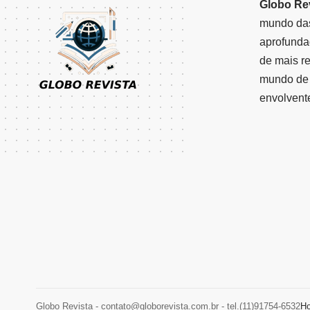
Globo Re
mundo das
aprofunda
de mais r
mundo de 
envolvent
Globo Revista -
contato@globorevista.com.br
- tel.(11)91754-6532
H