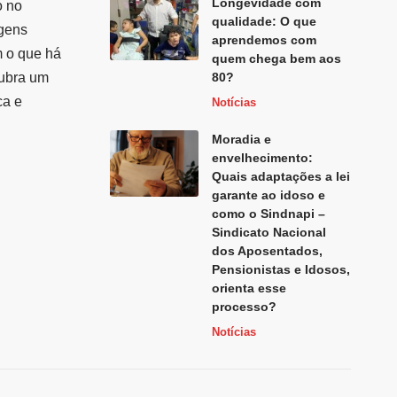
Longevidade com
o no
qualidade: O que
agens
aprendemos com
m o que há
quem chega bem aos
cubra um
80?
ca e
Notícias
Moradia e
envelhecimento:
Quais adaptações a lei
garante ao idoso e
como o Sindnapi –
Sindicato Nacional
dos Aposentados,
Pensionistas e Idosos,
orienta esse
processo?
Notícias