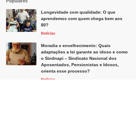
Populares
Longevidade com qualidade: O que
aprendemos com quem chega bem aos
80?
Notícias
Moradia e envelhecimento: Quais
adaptações a lei garante ao idoso e como
o Sindnapi – Sindicato Nacional dos
Aposentados, Pensionistas e Idosos,
orienta esse processo?
Notícias
Home
Blog
Sobre Nós
Quem Faz
Contato
Globo Revista -
contato@globorevista.com.br
- tel.(11)91754-6532