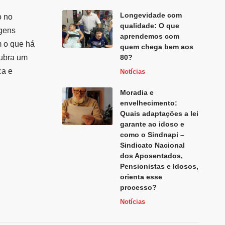
Longevidade com
o no
qualidade: O que
agens
aprendemos com
m o que há
quem chega bem aos
cubra um
80?
ca e
Notícias
Moradia e
envelhecimento:
Quais adaptações a lei
garante ao idoso e
como o Sindnapi –
Sindicato Nacional
dos Aposentados,
Pensionistas e Idosos,
orienta esse
processo?
Notícias