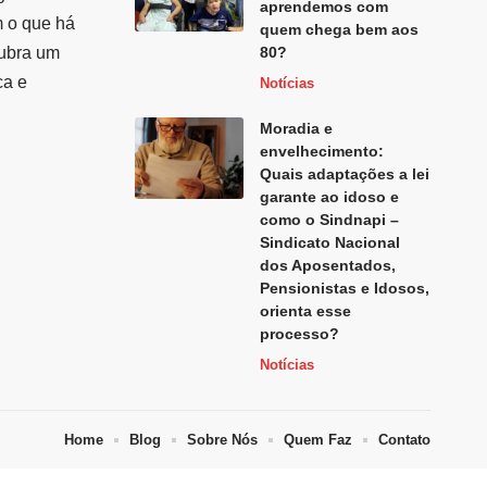
aprendemos com
m o que há
quem chega bem aos
cubra um
80?
ca e
Notícias
Moradia e
envelhecimento:
Quais adaptações a lei
garante ao idoso e
como o Sindnapi –
Sindicato Nacional
dos Aposentados,
Pensionistas e Idosos,
orienta esse
processo?
Notícias
Home
Blog
Sobre Nós
Quem Faz
Contato