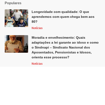
Populares
Longevidade com qualidade: O que
aprendemos com quem chega bem aos
80?
Notícias
Moradia e envelhecimento: Quais
adaptações a lei garante ao idoso e como
o Sindnapi – Sindicato Nacional dos
Aposentados, Pensionistas e Idosos,
orienta esse processo?
Notícias
Home
Blog
Sobre Nós
Quem Faz
Contato
Globo Revista -
contato@globorevista.com.br
- tel.(11)91754-6532