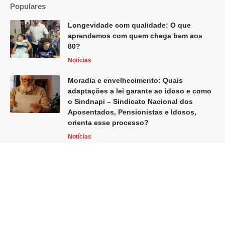
Populares
Longevidade com qualidade: O que
aprendemos com quem chega bem aos
80?
Notícias
Moradia e envelhecimento: Quais
adaptações a lei garante ao idoso e como
o Sindnapi – Sindicato Nacional dos
Aposentados, Pensionistas e Idosos,
orienta esse processo?
Notícias
Home
Blog
Sobre Nós
Quem Faz
Contato
Globo Revista -
contato@globorevista.com.br
- tel.(11)91754-6532