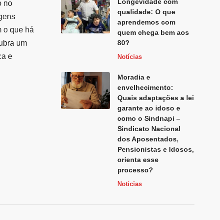
Longevidade com
o no
qualidade: O que
agens
aprendemos com
m o que há
quem chega bem aos
cubra um
80?
ca e
Notícias
Moradia e
envelhecimento:
Quais adaptações a lei
garante ao idoso e
como o Sindnapi –
Sindicato Nacional
dos Aposentados,
Pensionistas e Idosos,
orienta esse
processo?
Notícias