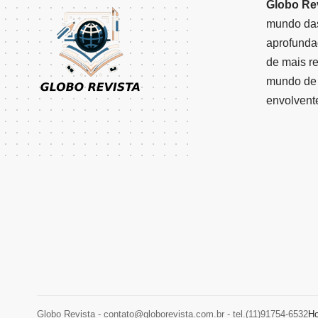
Globo Re
mundo das
aprofunda
de mais r
mundo de 
envolvent
Globo Revista -
contato@globorevista.com.br
- tel.(11)91754-6532
H