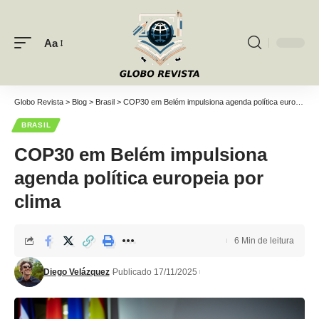
Aa
Font
Resizer
Globo Revista
>
Blog
>
Brasil
>
COP30 em Belém impulsiona agenda política europeia por clima
BRASIL
COP30 em Belém impulsiona
agenda política europeia por
clima
6 Min de leitura
Diego Velázquez
Publicado 17/11/2025