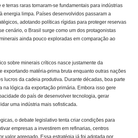
te e terras raras tornaram-se fundamentais para indústrias
s à energia limpa. Países desenvolvidos passaram a
tégicos, adotando políticas rígidas para proteger reservas
se cenário, o Brasil surge como um dos protagonistas
as minerais ainda pouco exploradas em comparação ao
ico sobre minerais críticos nasce justamente da
ue exportando matéria-prima bruta enquanto outras nações
es lucros da cadeia produtiva. Durante décadas, boa parte
a na lógica da exportação primária. Embora isso gere
apacidade do país de desenvolver tecnologia, gerar
dar uma indústria mais sofisticada.
gicas, o debate legislativo tenta criar condições para
tivar empresas a investirem em refinarias, centros
or valor agregado. Essa estratégia já foi adotada por