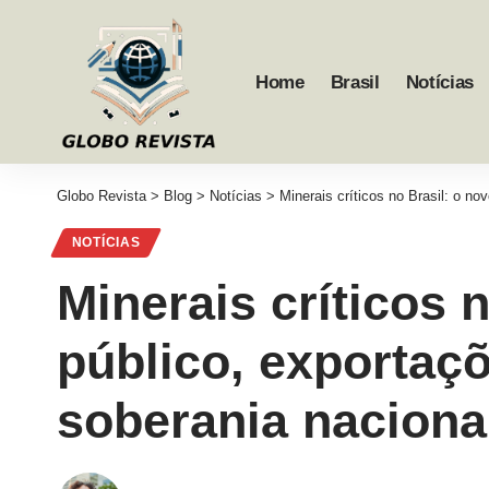
Home
Brasil
Notícias
Globo Revista
>
Blog
>
Notícias
>
Minerais críticos no Brasil: o no
NOTÍCIAS
Minerais críticos 
público, exportaçõ
soberania naciona