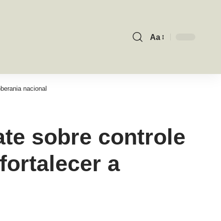
Aa
Font
Resizer
oberania nacional
ate sobre controle
fortalecer a