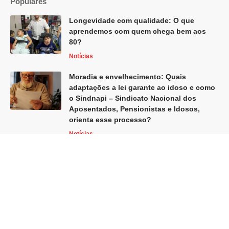
Populares
Longevidade com qualidade: O que
aprendemos com quem chega bem aos
80?
Notícias
Moradia e envelhecimento: Quais
adaptações a lei garante ao idoso e como
o Sindnapi – Sindicato Nacional dos
Aposentados, Pensionistas e Idosos,
orienta esse processo?
Notícias
Home
Blog
Sobre Nós
Quem Faz
Contato
Globo Revista -
contato@globorevista.com.br
- tel.(11)91754-6532