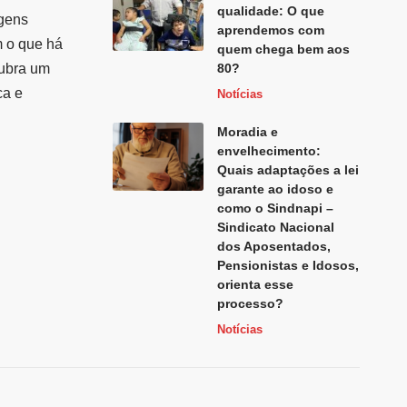
qualidade: O que
agens
aprendemos com
m o que há
quem chega bem aos
cubra um
80?
ca e
Notícias
Moradia e
envelhecimento:
Quais adaptações a lei
garante ao idoso e
como o Sindnapi –
Sindicato Nacional
dos Aposentados,
Pensionistas e Idosos,
orienta esse
processo?
Notícias