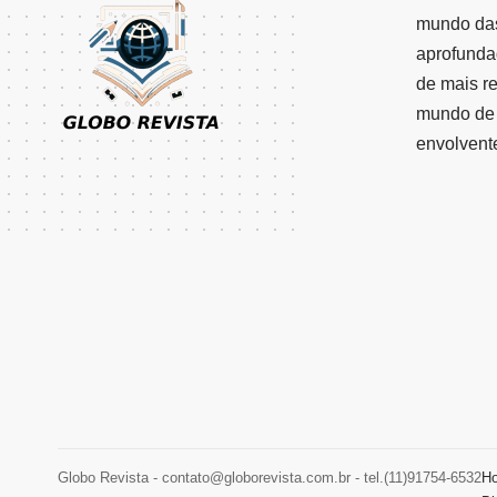
mundo das
aprofunda
de mais r
mundo de 
envolvent
Globo Revista -
contato@globorevista.com.br
- tel.(11)91754-6532
H