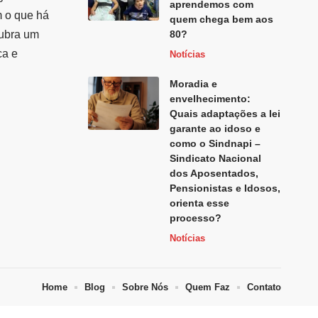
aprendemos com
m o que há
quem chega bem aos
cubra um
80?
ca e
Notícias
Moradia e
envelhecimento:
Quais adaptações a lei
garante ao idoso e
como o Sindnapi –
Sindicato Nacional
dos Aposentados,
Pensionistas e Idosos,
orienta esse
processo?
Notícias
Home
Blog
Sobre Nós
Quem Faz
Contato