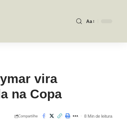
Aa
Font
Resizer
ymar vira
da na Copa
8 Min de leitura
Compartilhe