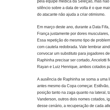
pela equipe médica da Seleção, mas não e
silêncio sobre a data de volta é o que mai
do atacante não ajuda a criar otimismo.
Em março deste ano, durante a Data Fifa, 
França justamente por dores muscula­res
Essa repetição do mesmo tipo de problema
com cautela redobrada. Vale lembrar aind
convocar um substituto para jogadores de 
Raphinha precisar ser cortado, Ancelotti 
Rayan e Luiz Henrique, ambos cotados par
A ausência de Raphinha se soma a uma lis
antes mesmo da Copa começar. Estêvão, ti
posição tanto na zaga quanto na lateral, t
Vanderson, outros dois nomes cotados, ig
desse cenário, a recuperação de cada atl