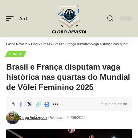
Aa
Font
Resizer
Globo Revista
>
Blog
>
Brasil
>
Brasil e França disputam vaga histórica nas quartas do Mundial de Vôlei Feminino 2025
BRASIL
Brasil e França disputam vaga
histórica nas quartas do Mundial
de Vôlei Feminino 2025
5 Min de leitura
Diego Velázquez
Publicado 04/09/2025