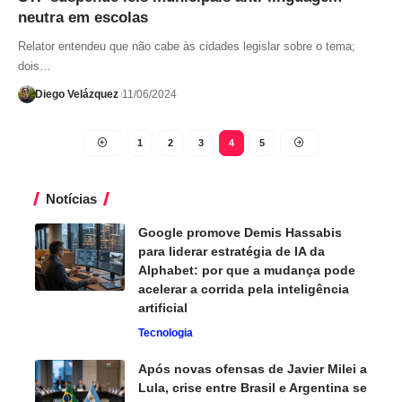
neutra em escolas
Relator entendeu que não cabe às cidades legislar sobre o tema;
dois…
Diego Velázquez
11/06/2024
1
2
3
4
5
Notícias
Google promove Demis Hassabis
para liderar estratégia de IA da
Alphabet: por que a mudança pode
acelerar a corrida pela inteligência
artificial
Tecnologia
Após novas ofensas de Javier Milei a
Lula, crise entre Brasil e Argentina se