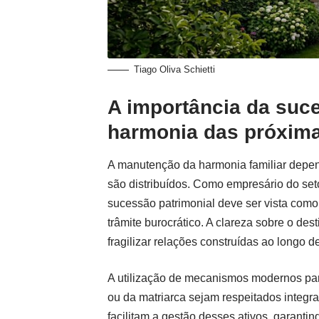
Tiago Oliva Schietti
A importância da suce
harmonia das próxim
A manutenção da harmonia familiar depen
são distribuídos. Como empresário do setor
sucessão patrimonial deve ser vista com
trâmite burocrático. A clareza sobre o de
fragilizar relações construídas ao longo 
A utilização de mecanismos modernos par
ou da matriarca sejam respeitados integr
facilitam a gestão desses ativos, garantin