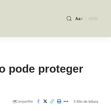
Aa
Font
Resizer
 pode proteger
5 Min de leitura
Compartilhe