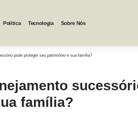
Politica
Tecnologia
Sobre Nós
sório pode proteger seu patrimônio e sua família?
ejamento sucessório
sua família?