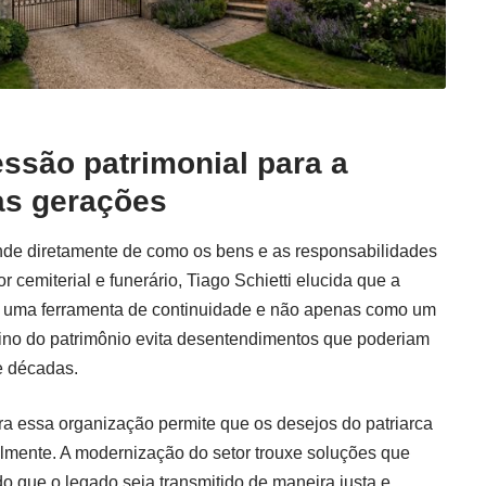
ssão patrimonial para a
as gerações
de diretamente de como os bens e as responsabilidades
 cemiterial e funerário, Tiago Schietti elucida que a
o uma ferramenta de continuidade e não apenas como um
stino do patrimônio evita desentendimentos que poderiam
de décadas.
a essa organização permite que os desejos do patriarca
almente. A modernização do setor trouxe soluções que
do que o legado seja transmitido de maneira justa e