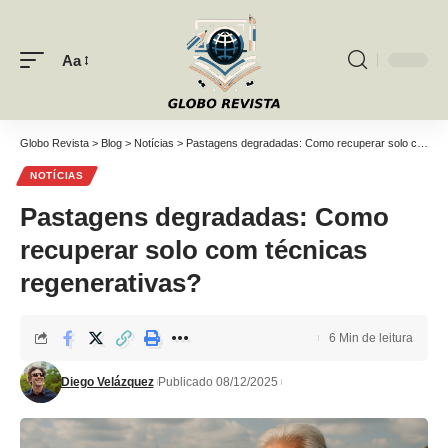
Aa
Font
Resizer
Globo Revista
>
Blog
>
Notícias
>
Pastagens degradadas: Como recuperar solo com técnicas regenerativas?
NOTÍCIAS
Pastagens degradadas: Como
recuperar solo com técnicas
regenerativas?
6 Min de leitura
Diego Velázquez
Publicado 08/12/2025